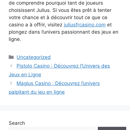
de comprendre pourquoi tant de joueurs
choisissent Julius. Si vous êtes prêt à tenter
votre chance et à découvrir tout ce que ce
casino a à offrir, visitez
juliusfrcasino.com
et
plongez dans l’univers passionnant des jeux en
ligne.
Uncategorized
Pistolo Casino : Découvrez l’Univers des
Jeux en Ligne
Magius Casino : Découvrez l’univers
palpitant du jeu en ligne
Search