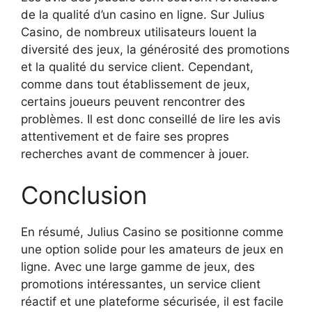
de la qualité d’un casino en ligne. Sur Julius
Casino, de nombreux utilisateurs louent la
diversité des jeux, la générosité des promotions
et la qualité du service client. Cependant,
comme dans tout établissement de jeux,
certains joueurs peuvent rencontrer des
problèmes. Il est donc conseillé de lire les avis
attentivement et de faire ses propres
recherches avant de commencer à jouer.
Conclusion
En résumé, Julius Casino se positionne comme
une option solide pour les amateurs de jeux en
ligne. Avec une large gamme de jeux, des
promotions intéressantes, un service client
réactif et une plateforme sécurisée, il est facile