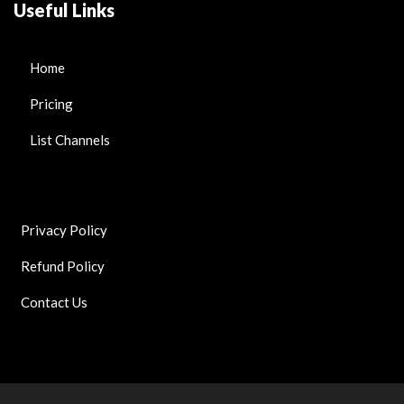
Useful Links
Home
Pricing
List Channels
Privacy Policy
Refund Policy
Contact Us