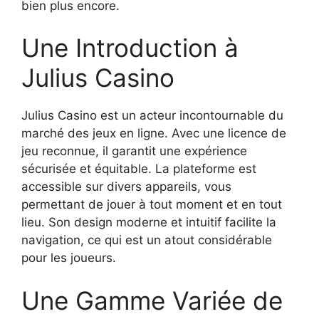
bien plus encore.
Une Introduction à
Julius Casino
Julius Casino est un acteur incontournable du
marché des jeux en ligne. Avec une licence de
jeu reconnue, il garantit une expérience
sécurisée et équitable. La plateforme est
accessible sur divers appareils, vous
permettant de jouer à tout moment et en tout
lieu. Son design moderne et intuitif facilite la
navigation, ce qui est un atout considérable
pour les joueurs.
Une Gamme Variée de