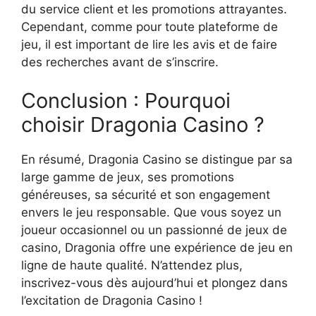
du service client et les promotions attrayantes.
Cependant, comme pour toute plateforme de
jeu, il est important de lire les avis et de faire
des recherches avant de s’inscrire.
Conclusion : Pourquoi
choisir Dragonia Casino ?
En résumé, Dragonia Casino se distingue par sa
large gamme de jeux, ses promotions
généreuses, sa sécurité et son engagement
envers le jeu responsable. Que vous soyez un
joueur occasionnel ou un passionné de jeux de
casino, Dragonia offre une expérience de jeu en
ligne de haute qualité. N’attendez plus,
inscrivez-vous dès aujourd’hui et plongez dans
l’excitation de Dragonia Casino !