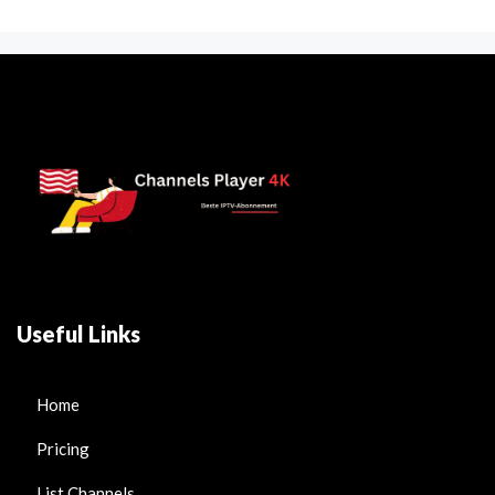
Useful Links
Home
Pricing
List Channels