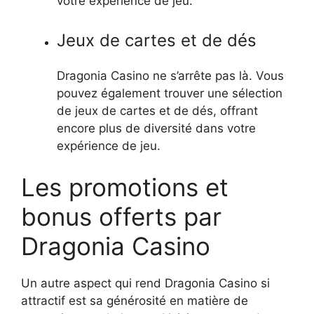
votre expérience de jeu.
Jeux de cartes et de dés
Dragonia Casino ne s’arrête pas là. Vous
pouvez également trouver une sélection
de jeux de cartes et de dés, offrant
encore plus de diversité dans votre
expérience de jeu.
Les promotions et
bonus offerts par
Dragonia Casino
Un autre aspect qui rend Dragonia Casino si
attractif est sa générosité en matière de