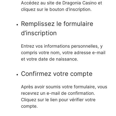
Accédez au site de Dragonia Casino et
cliquez sur le bouton d’inscription.
Remplissez le formulaire
d’inscription
Entrez vos informations personnelles, y
compris votre nom, votre adresse e-mail
et votre date de naissance.
Confirmez votre compte
Après avoir soumis votre formulaire, vous
recevrez un e-mail de confirmation.
Cliquez sur le lien pour vérifier votre
compte.