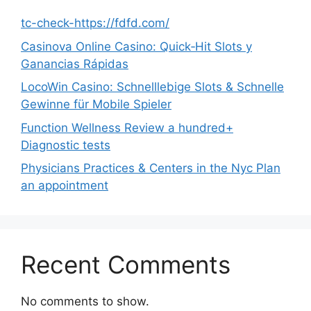
tc-check-https://fdfd.com/
Casinova Online Casino: Quick‑Hit Slots y
Ganancias Rápidas
LocoWin Casino: Schnelllebige Slots & Schnelle
Gewinne für Mobile Spieler
Function Wellness Review a hundred+
Diagnostic tests
Physicians Practices & Centers in the Nyc Plan
an appointment
Recent Comments
No comments to show.