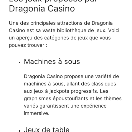
Dragonia Casino
Une des principales attractions de Dragonia
Casino est sa vaste bibliothèque de jeux. Voici
un aperçu des catégories de jeux que vous
pouvez trouver :
Machines à sous
Dragonia Casino propose une variété de
machines à sous, allant des classiques
aux jeux à jackpots progressifs. Les
graphismes époustouflants et les thèmes
variés garantissent une expérience
immersive.
Jeux de table