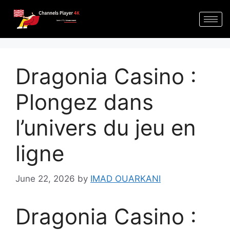
Dragonia Casino :
Plongez dans
l’univers du jeu en
ligne
June 22, 2026
by
IMAD OUARKANI
Dragonia Casino :