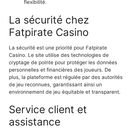
flexibilité.
La sécurité chez
Fatpirate Casino
La sécurité est une priorité pour Fatpirate
Casino. Le site utilise des technologies de
cryptage de pointe pour protéger les données
personnelles et financières des joueurs. De
plus, la plateforme est régulée par des autorités
de jeu reconnues, garantissant ainsi un
environnement de jeu équitable et transparent.
Service client et
assistance