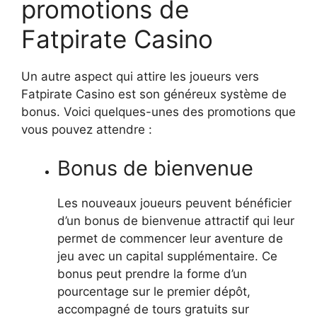
promotions de
Fatpirate Casino
Un autre aspect qui attire les joueurs vers
Fatpirate Casino est son généreux système de
bonus. Voici quelques-unes des promotions que
vous pouvez attendre :
Bonus de bienvenue
Les nouveaux joueurs peuvent bénéficier
d’un bonus de bienvenue attractif qui leur
permet de commencer leur aventure de
jeu avec un capital supplémentaire. Ce
bonus peut prendre la forme d’un
pourcentage sur le premier dépôt,
accompagné de tours gratuits sur