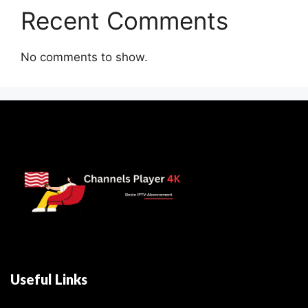
Recent Comments
No comments to show.
Useful Links