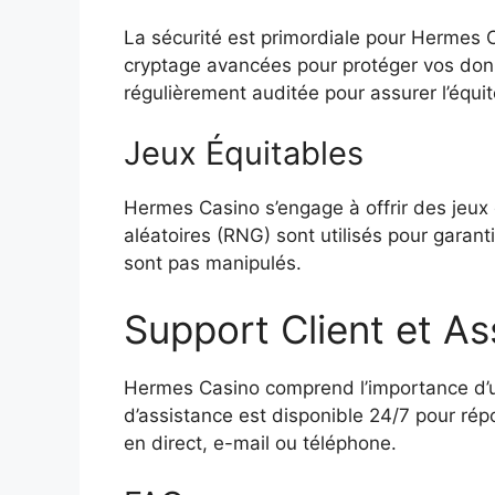
La sécurité est primordiale pour Hermes C
cryptage avancées pour protéger vos donné
régulièrement auditée pour assurer l’équit
Jeux Équitables
Hermes Casino s’engage à offrir des jeux
aléatoires (RNG) sont utilisés pour garant
sont pas manipulés.
Support Client et As
Hermes Casino comprend l’importance d’un
d’assistance est disponible 24/7 pour rép
en direct, e-mail ou téléphone.