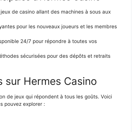
eux de casino allant des machines à sous aux
ayantes pour les nouveaux joueurs et les membres
ponible 24/7 pour répondre à toutes vos
thodes sécurisées pour des dépôts et retraits
s sur Hermes Casino
n de jeux qui répondent à tous les goûts. Voici
s pouvez explorer :