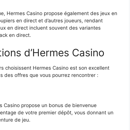
ue, Hermes Casino propose également des jeux en
upiers en direct et d’autres joueurs, rendant
eux en direct incluent souvent des variantes
ack en direct.
tions d’Hermes Casino
urs choisissent Hermes Casino est son excellent
 des offres que vous pourrez rencontrer :
mes Casino propose un bonus de bienvenue
centage de votre premier dépôt, vous donnant un
nture de jeu.