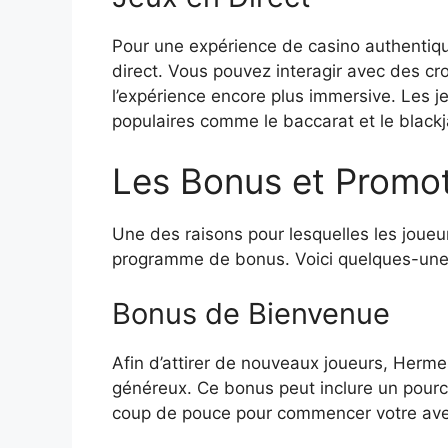
Pour une expérience de casino authentiq
direct. Vous pouvez interagir avec des cro
l’expérience encore plus immersive. Les j
populaires comme le baccarat et le blackj
Les Bonus et Promo
Une des raisons pour lesquelles les joue
programme de bonus. Voici quelques-unes
Bonus de Bienvenue
Afin d’attirer de nouveaux joueurs, Her
généreux. Ce bonus peut inclure un pour
coup de pouce pour commencer votre ave