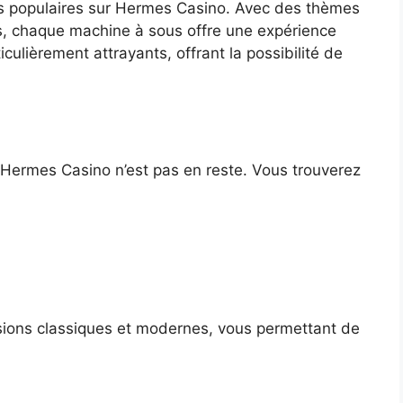
us populaires sur Hermes Casino. Avec des thèmes
s, chaque machine à sous offre une expérience
culièrement attrayants, offrant la possibilité de
, Hermes Casino n’est pas en reste. Vous trouverez
sions classiques et modernes, vous permettant de