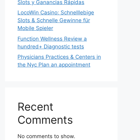
Slots y Ganancias Rápidas
LocoWin Casino: Schnelllebige
Slots & Schnelle Gewinne für
Mobile Spieler
Function Wellness Review a
hundred+ Diagnostic tests
Physicians Practices & Centers in
the Nyc Plan an appointment
Recent
Comments
No comments to show.