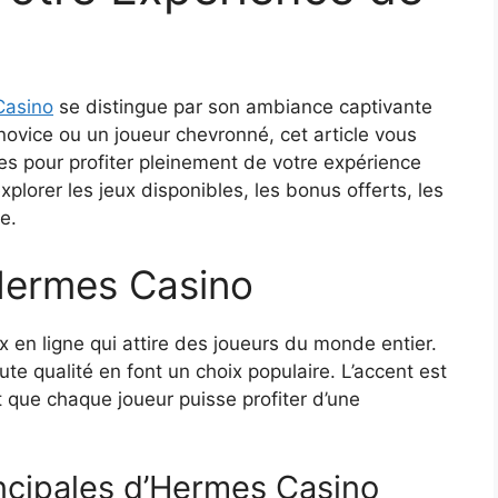
Casino
se distingue par son ambiance captivante
novice ou un joueur chevronné, cet article vous
res pour profiter pleinement de votre expérience
xplorer les jeux disponibles, les bonus offerts, les
e.
Hermes Casino
en ligne qui attire des joueurs du monde entier.
ute qualité en font un choix populaire. L’accent est
nt que chaque joueur puisse profiter d’une
incipales d’Hermes Casino