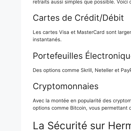
retraits aussi simples que possible. Voici
Cartes de Crédit/Débit
Les cartes Visa et MasterCard sont larg
instantanés.
Portefeuilles Électroniq
Des options comme Skrill, Neteller et PayP
Cryptomonnaies
Avec la montée en popularité des crypto
options comme Bitcoin, vous permettant 
La Sécurité sur Her