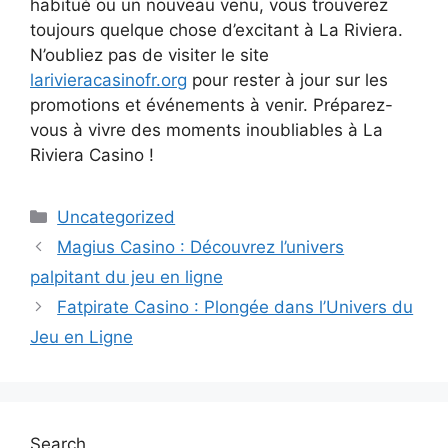
habitué ou un nouveau venu, vous trouverez
toujours quelque chose d’excitant à La Riviera.
N’oubliez pas de visiter le site
larivieracasinofr.org
pour rester à jour sur les
promotions et événements à venir. Préparez-
vous à vivre des moments inoubliables à La
Riviera Casino !
Uncategorized
Magius Casino : Découvrez l’univers
palpitant du jeu en ligne
Fatpirate Casino : Plongée dans l’Univers du
Jeu en Ligne
Search