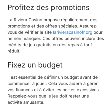
Profitez des promotions
La Riviera Casino propose régulièrement des
promotions et des offres spéciales. Assurez-
vous de vérifier le site
larivieracasinofr.org
pour
ne rien manquer. Ces offres peuvent inclure des
crédits de jeu gratuits ou des repas à tarif
réduit.
Fixez un budget
Il est essentiel de définir un budget avant de
commencer à jouer. Cela vous aidera à gérer
vos finances et à éviter les pertes excessives.
Rappelez-vous que le jeu doit rester une
activité amusante.