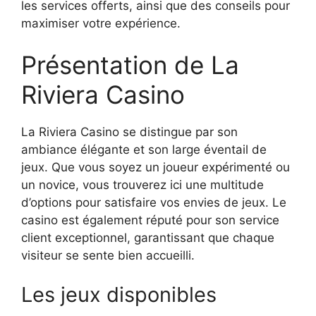
les services offerts, ainsi que des conseils pour
maximiser votre expérience.
Présentation de La
Riviera Casino
La Riviera Casino se distingue par son
ambiance élégante et son large éventail de
jeux. Que vous soyez un joueur expérimenté ou
un novice, vous trouverez ici une multitude
d’options pour satisfaire vos envies de jeux. Le
casino est également réputé pour son service
client exceptionnel, garantissant que chaque
visiteur se sente bien accueilli.
Les jeux disponibles