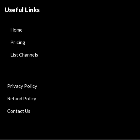
Useful Links
Home
Pricing
List Channels
Privacy Policy
Refund Policy
Contact Us