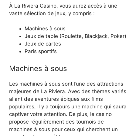
À La Riviera Casino, vous aurez accès à une
vaste sélection de jeux, y compris :
Machines à sous
Jeux de table (Roulette, Blackjack, Poker)
Jeux de cartes
Paris sportifs
Machines à sous
Les machines à sous sont l’une des attractions
majeures de La Riviera. Avec des thèmes variés
allant des aventures épiques aux films
populaires, il y a toujours une machine qui saura
captiver votre attention. De plus, le casino
propose régulièrement des tournois de
machines à sous pour ceux qui cherchent un