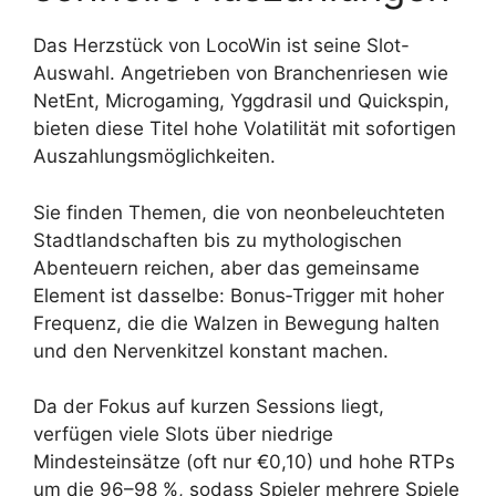
Das Herzstück von LocoWin ist seine Slot-
Auswahl. Angetrieben von Branchenriesen wie
NetEnt, Microgaming, Yggdrasil und Quickspin,
bieten diese Titel hohe Volatilität mit sofortigen
Auszahlungsmöglichkeiten.
Sie finden Themen, die von neonbeleuchteten
Stadtlandschaften bis zu mythologischen
Abenteuern reichen, aber das gemeinsame
Element ist dasselbe: Bonus‑Trigger mit hoher
Frequenz, die die Walzen in Bewegung halten
und den Nervenkitzel konstant machen.
Da der Fokus auf kurzen Sessions liegt,
verfügen viele Slots über niedrige
Mindesteinsätze (oft nur €0,10) und hohe RTPs
um die 96–98 %, sodass Spieler mehrere Spiele