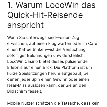
1. Warum LocoWin das
Quick‑Hit‑Reisende
anspricht
Wenn Sie unterwegs sind—einen Zug
erwischen, auf einen Flug warten oder im Café
einen Kaffee trinken—ist die Versuchung
sofortiger Belohnungen unwiderstehlich.
LocoWin Casino bietet dieses pulsierende
Erlebnis auf einen Blick. Die Plattform ist um
kurze Spielsitzungen herum aufgebaut, bei
denen jeder Spin einen Gewinn oder einen
Near‑Miss auslösen kann, der Sie an den
Bildschirm fesselt.
Mobile Nutzer schätzen die Tatsache, dass kein