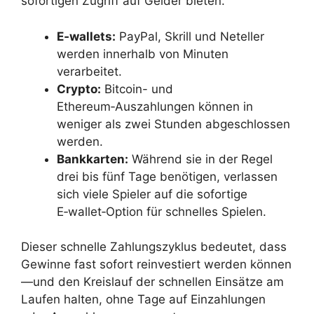
sofortigen Zugriff auf Gelder bieten.
E‑wallets:
PayPal, Skrill und Neteller
werden innerhalb von Minuten
verarbeitet.
Crypto:
Bitcoin- und
Ethereum‑Auszahlungen können in
weniger als zwei Stunden abgeschlossen
werden.
Bankkarten:
Während sie in der Regel
drei bis fünf Tage benötigen, verlassen
sich viele Spieler auf die sofortige
E‑wallet‑Option für schnelles Spielen.
Dieser schnelle Zahlungszyklus bedeutet, dass
Gewinne fast sofort reinvestiert werden können
—und den Kreislauf der schnellen Einsätze am
Laufen halten, ohne Tage auf Einzahlungen