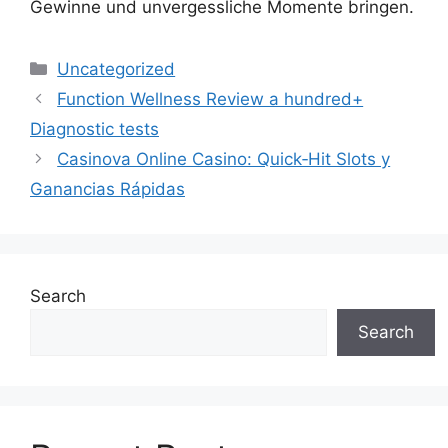
Gewinne und unvergessliche Momente bringen.
Uncategorized
Function Wellness Review a hundred+
Diagnostic tests
Casinova Online Casino: Quick‑Hit Slots y
Ganancias Rápidas
Search
Search