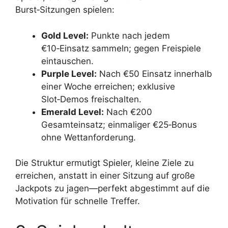
Burst‑Sitzungen spielen:
Gold Level:
Punkte nach jedem
€10‑Einsatz sammeln; gegen Freispiele
eintauschen.
Purple Level:
Nach €50 Einsatz innerhalb
einer Woche erreichen; exklusive
Slot‑Demos freischalten.
Emerald Level:
Nach €200
Gesamteinsatz; einmaliger €25‑Bonus
ohne Wettanforderung.
Die Struktur ermutigt Spieler, kleine Ziele zu
erreichen, anstatt in einer Sitzung auf große
Jackpots zu jagen—perfekt abgestimmt auf die
Motivation für schnelle Treffer.