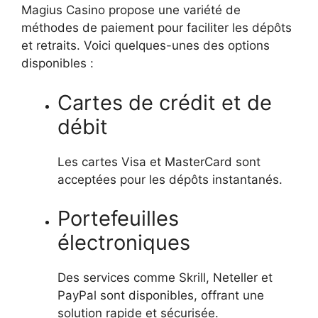
Magius Casino propose une variété de
méthodes de paiement pour faciliter les dépôts
et retraits. Voici quelques-unes des options
disponibles :
Cartes de crédit et de
débit
Les cartes Visa et MasterCard sont
acceptées pour les dépôts instantanés.
Portefeuilles
électroniques
Des services comme Skrill, Neteller et
PayPal sont disponibles, offrant une
solution rapide et sécurisée.