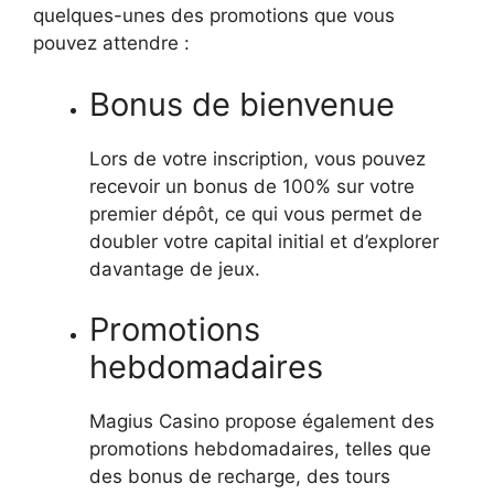
quelques-unes des promotions que vous
pouvez attendre :
Bonus de bienvenue
Lors de votre inscription, vous pouvez
recevoir un bonus de 100% sur votre
premier dépôt, ce qui vous permet de
doubler votre capital initial et d’explorer
davantage de jeux.
Promotions
hebdomadaires
Magius Casino propose également des
promotions hebdomadaires, telles que
des bonus de recharge, des tours