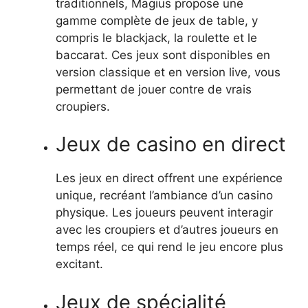
traditionnels, Magius propose une
gamme complète de jeux de table, y
compris le blackjack, la roulette et le
baccarat. Ces jeux sont disponibles en
version classique et en version live, vous
permettant de jouer contre de vrais
croupiers.
Jeux de casino en direct
Les jeux en direct offrent une expérience
unique, recréant l’ambiance d’un casino
physique. Les joueurs peuvent interagir
avec les croupiers et d’autres joueurs en
temps réel, ce qui rend le jeu encore plus
excitant.
Jeux de spécialité