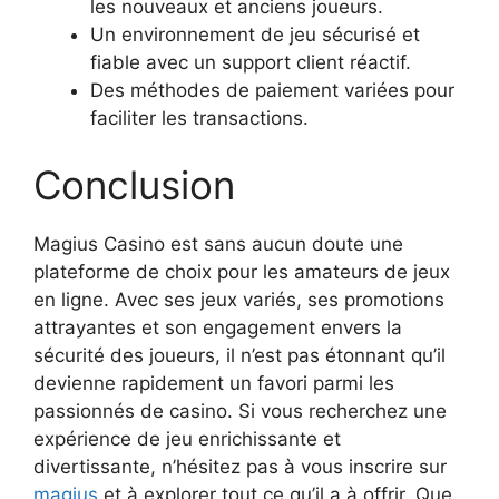
les nouveaux et anciens joueurs.
Un environnement de jeu sécurisé et
fiable avec un support client réactif.
Des méthodes de paiement variées pour
faciliter les transactions.
Conclusion
Magius Casino est sans aucun doute une
plateforme de choix pour les amateurs de jeux
en ligne. Avec ses jeux variés, ses promotions
attrayantes et son engagement envers la
sécurité des joueurs, il n’est pas étonnant qu’il
devienne rapidement un favori parmi les
passionnés de casino. Si vous recherchez une
expérience de jeu enrichissante et
divertissante, n’hésitez pas à vous inscrire sur
magius
et à explorer tout ce qu’il a à offrir. Que