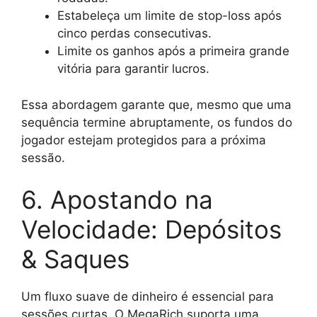
Estabeleça um limite de stop-loss após
cinco perdas consecutivas.
Limite os ganhos após a primeira grande
vitória para garantir lucros.
Essa abordagem garante que, mesmo que uma
sequência termine abruptamente, os fundos do
jogador estejam protegidos para a próxima
sessão.
6. Apostando na
Velocidade: Depósitos
& Saques
Um fluxo suave de dinheiro é essencial para
sessões curtas. O MegaRich suporta uma