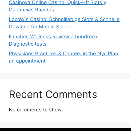
Casinova Online Casino: Quick‑Hit Slots y
Ganancias Rápidas
LocoWin Casino: Schnelllebige Slots & Schnelle
Gewinne für Mobile Spieler
Function Wellness Review a hundred+
Diagnostic tests
Physicians Practices & Centers in the Nyc Plan
an appointment
Recent Comments
No comments to show.