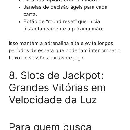
Janelas de decisão ágeis para cada
carta.
Botão de “round reset” que inicia
instantaneamente a próxima mão.
Isso mantém a adrenalina alta e evita longos
períodos de espera que poderiam interromper o
fluxo de sessões curtas de jogo.
8. Slots de Jackpot:
Grandes Vitórias em
Velocidade da Luz
Para quem busca