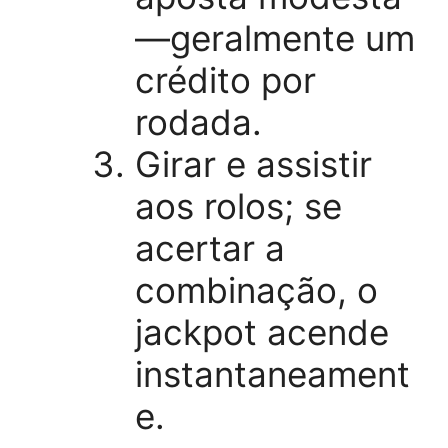
—geralmente um
crédito por
rodada.
Girar e assistir
aos rolos; se
acertar a
combinação, o
jackpot acende
instantaneament
e.