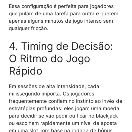
Essa configuração é perfeita para jogadores
que pulam de uma tarefa para outra e querem
apenas alguns minutos de jogo intenso sem
qualquer fricção.
4. Timing de Decisão:
O Ritmo do Jogo
Rápido
Em sessões de alta intensidade, cada
milissegundo importa. Os jogadores
frequentemente confiam no instinto ao invés de
estratégias profundas: eles jogam uma moeda
para decidir se vão pedir ou ficar no blackjack
ou escolhem rapidamente um nível de aposta
em uma slot com base na rodada de bônus