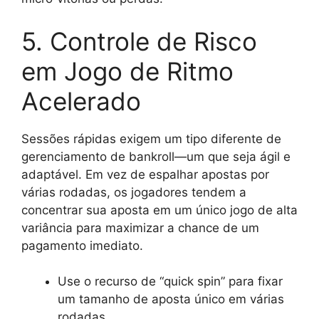
5. Controle de Risco
em Jogo de Ritmo
Acelerado
Sessões rápidas exigem um tipo diferente de
gerenciamento de bankroll—um que seja ágil e
adaptável. Em vez de espalhar apostas por
várias rodadas, os jogadores tendem a
concentrar sua aposta em um único jogo de alta
variância para maximizar a chance de um
pagamento imediato.
Use o recurso de “quick spin” para fixar
um tamanho de aposta único em várias
rodadas.