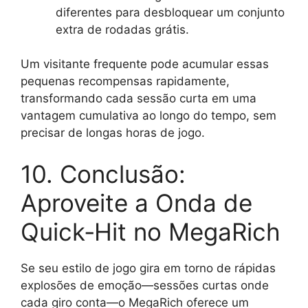
diferentes para desbloquear um conjunto
extra de rodadas grátis.
Um visitante frequente pode acumular essas
pequenas recompensas rapidamente,
transformando cada sessão curta em uma
vantagem cumulativa ao longo do tempo, sem
precisar de longas horas de jogo.
10. Conclusão:
Aproveite a Onda de
Quick‑Hit no MegaRich
Se seu estilo de jogo gira em torno de rápidas
explosões de emoção—sessões curtas onde
cada giro conta—o MegaRich oferece um