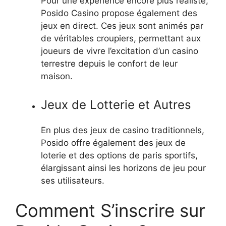
Pour une expérience encore plus réaliste,
Posido Casino propose également des
jeux en direct. Ces jeux sont animés par
de véritables croupiers, permettant aux
joueurs de vivre l’excitation d’un casino
terrestre depuis le confort de leur
maison.
Jeux de Lotterie et Autres
En plus des jeux de casino traditionnels,
Posido offre également des jeux de
loterie et des options de paris sportifs,
élargissant ainsi les horizons de jeu pour
ses utilisateurs.
Comment S’inscrire sur