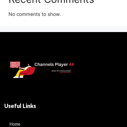
No comments to show.
Useful Links
Home