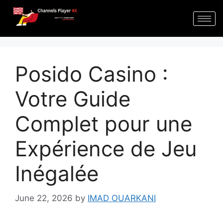
Posido Casino :
Votre Guide
Complet pour une
Expérience de Jeu
Inégalée
June 22, 2026
by
IMAD OUARKANI