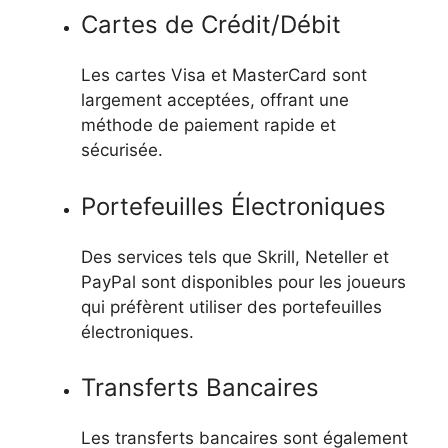
Cartes de Crédit/Débit
Les cartes Visa et MasterCard sont
largement acceptées, offrant une
méthode de paiement rapide et
sécurisée.
Portefeuilles Électroniques
Des services tels que Skrill, Neteller et
PayPal sont disponibles pour les joueurs
qui préfèrent utiliser des portefeuilles
électroniques.
Transferts Bancaires
Les transferts bancaires sont également