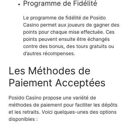
Programme de Fidélité
Le programme de fidélité de Posido
Casino permet aux joueurs de gagner des
points pour chaque mise effectuée. Ces
points peuvent ensuite être échangés
contre des bonus, des tours gratuits ou
d’autres récompenses.
Les Méthodes de
Paiement Acceptées
Posido Casino propose une variété de
méthodes de paiement pour faciliter les dépôts
et les retraits. Voici quelques-unes des options
disponibles :