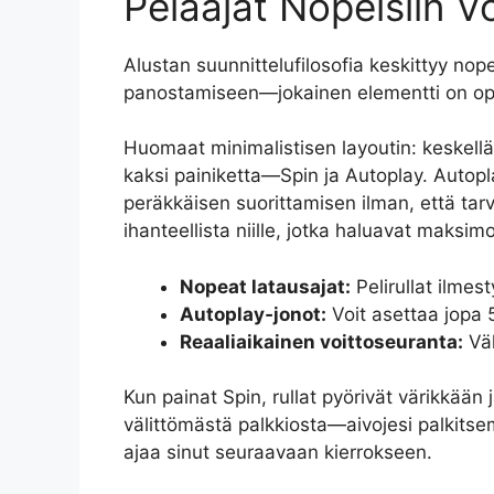
Pelaajat Nopeisiin Vo
Alustan suunnittelufilosofia keskittyy nop
panostamiseen—jokainen elementti on optim
Huomaat minimalistisen layoutin: keskellä
kaksi painiketta—Spin ja Autoplay. Autop
peräkkäisen suorittamisen ilman, että tarv
ihanteellista niille, jotka haluavat maksi
Nopeat latausajat:
Pelirullat ilmes
Autoplay‑jonot:
Voit asettaa jopa 5
Reaaliaikainen voittoseuranta:
Väl
Kun painat Spin, rullat pyörivät värikkää
välittömästä palkkiosta—aivojesi palkitse
ajaa sinut seuraavaan kierrokseen.