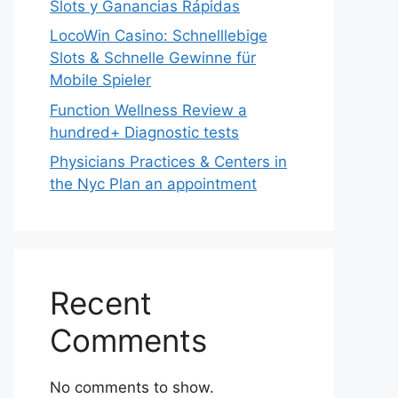
Slots y Ganancias Rápidas
LocoWin Casino: Schnelllebige
Slots & Schnelle Gewinne für
Mobile Spieler
Function Wellness Review a
hundred+ Diagnostic tests
Physicians Practices & Centers in
the Nyc Plan an appointment
Recent
Comments
No comments to show.