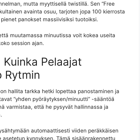
elman, mutta myyttisellä twistillä. Sen “Free
ultainen avainta osuu, tarjoten jopa 100 kierrosta
pienet panokset massiivisiksi tuotoiksi.
 että muutamassa minuutissa voit kokea useita
 koko session ajan.
 Kuinka Pelaajat
p Rytmin
n hallita tarkka hetki lopettaa panostaminen ja
tavat “yhden pyöräytyksen/minuutti” -sääntöä
mä varmistaa, että he pysyvät hallinnassa ja
.
ysähtymään automaattisesti viiden peräkkäisen
alle asetetun kynnyksen. Tämä sisäänrakennettu