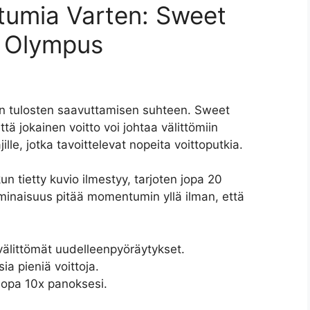
tumia Varten: Sweet
f Olympus
den tulosten saavuttamisen suhteen. Sweet
tä jokainen voitto voi johtaa välittömiin
le, jotka tavoittelevat nopeita voittoputkia.
kun tietty kuvio ilmestyy, tarjoten jopa 20
ominaisuus pitää momentumin yllä ilman, että
välittömät uudelleenpyöräytykset.
a pieniä voittoja.
jopa 10x panoksesi.